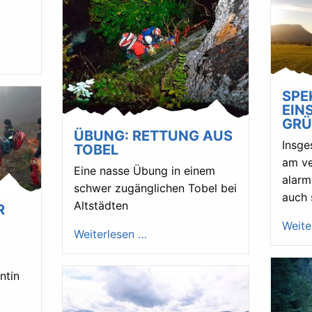
SPE
EIN
GR
ÜBUNG: RETTUNG AUS
Insge
TOBEL
am v
Eine nasse Übung in einem
alarm
schwer zugänglichen Tobel bei
auch 
Altstädten
R
Weite
Weiterlesen …
ntin