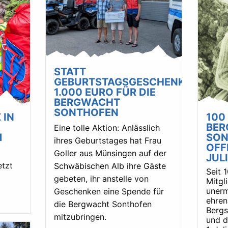
STATT
GEBURTSTAGSGESCHENKE:
1.000 EURO FÜR DIE
BERGWACHT
SONTHOFEN
 IN
100
BE
Eine tolle Aktion: Anlässlich
M
SON
ihres Geburtstages hat Frau
OFF
Goller aus Münsingen auf der
JULI
etzt
Schwäbischen Alb ihre Gäste
Seit 
gebeten, ihr anstelle von
Mitgl
unerm
Geschenken eine Spende für
ehren
die Bergwacht Sonthofen
Bergs
mitzubringen.
und d