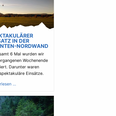
KTAKULÄRER
SATZ IN DER
ÜNTEN-NORDWAND
samt 6 Mal wurden wir
ergangenen Wochenende
iert. Darunter waren
spektakuläre Einsätze.
rlesen …