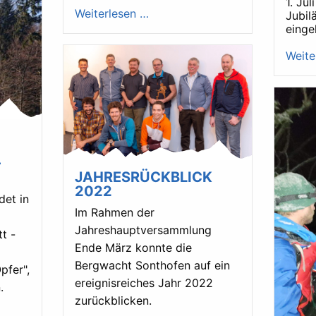
1. Jul
Weiterlesen …
Jubil
einge
Weite
-
JAHRESRÜCKBLICK
2022
det in
Im Rahmen der
Jahreshauptversammlung
t -
Ende März konnte die
Bergwacht Sonthofen auf ein
pfer",
ereignisreiches Jahr 2022
.
zurückblicken.