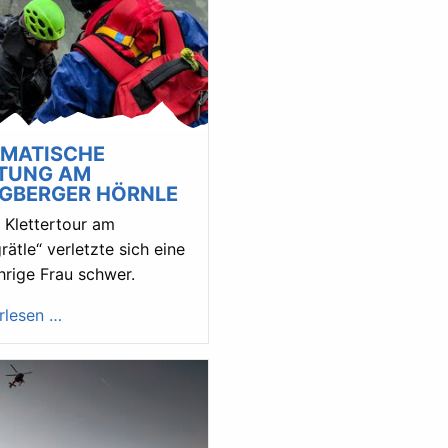
MATISCHE
TUNG AM
GBERGER HÖRNLE
r Klettertour am
rätle“ verletzte sich eine
hrige Frau schwer.
rlesen …