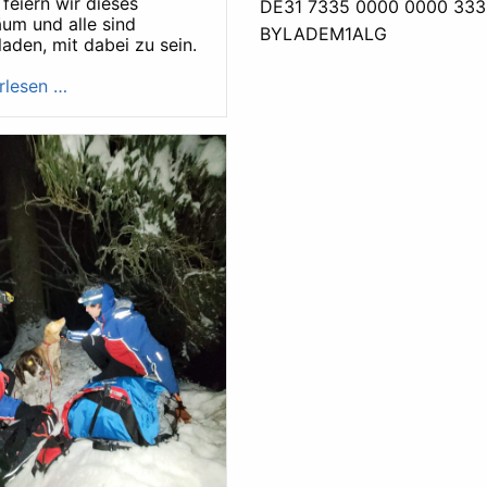
i feiern wir dieses
DE31 7335 0000 0000 333
äum und alle sind
BYLADEM1ALG
laden, mit dabei zu sein.
rlesen …