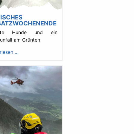
RISCHES
SATZWOCHENENDE
rrte Hunde und ein
unfall am Grünten
rlesen …