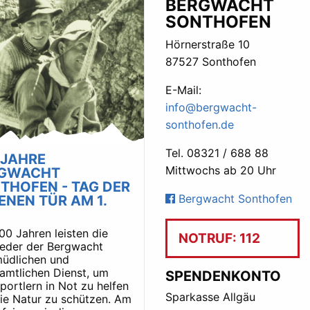
BERGWACHT
SONTHOFEN
Hörnerstraße 10
87527 Sonthofen
E-Mail:
info@bergwacht-
sonthofen.de
Tel. 08321 / 688 88
 JAHRE
Mittwochs ab 20 Uhr
RGWACHT
THOFEN - TAG DER
Bergwacht Sonthofen
ENEN TÜR AM 1.
100 Jahren leisten die
NOTRUF: 112
ieder der Bergwacht
üdlichen und
amtlichen Dienst, um
SPENDENKONTO
portlern in Not zu helfen
Sparkasse Allgäu
ie Natur zu schützen. Am