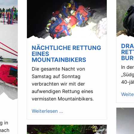
DRA
NÄCHTLICHE RETTUNG
RET
EINES
BUR
MOUNTAINBIKERS
In de
Die gesamte Nacht von
„Südg
Samstag auf Sonntag
40-jä
verbrachten wir mit der
aufwendigen Rettung eines
Weite
vermissten Mountainbikers.
Weiterlesen …
g in
nach