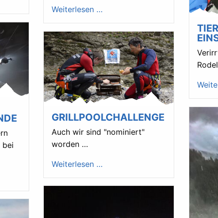
Weiterlesen …
TIE
EIN
Veri
Rodel
Weite
GRILLPOOLCHALLENGE
NDE
Auch wir sind "nominiert"
ern
worden …
 bei
Weiterlesen …